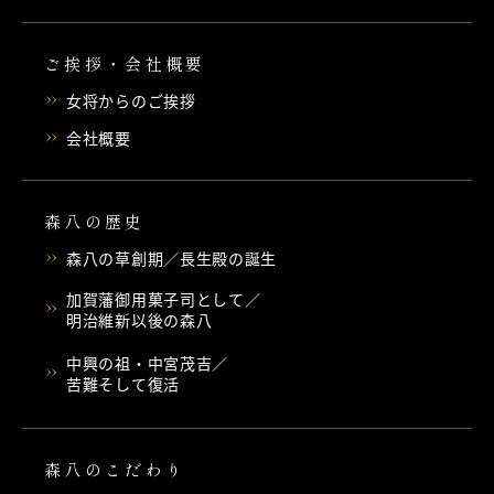
ご挨拶・会社概要
女将からのご挨拶
会社概要
森八の歴史
森八の草創期／長生殿の誕生
加賀藩御用菓子司として／
明治維新以後の森八
中興の祖・中宮茂吉／
苦難そして復活
森八のこだわり