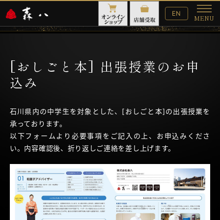
English
EN
MENU
Website
メ
ニ
ュ
ー
[おしごと本] 出張授業のお申
込み
石川県内の中学生を対象とした、[おしごと本]の出張授業を
承っております。
以下フォームより必要事項をご記入の上、お申込みくださ
い。内容確認後、折り返しご連絡を差し上げます。