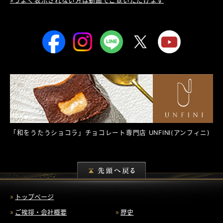
»うまく表示されない方は動画でご覧いただけます
「和をうたうショコラ」チョコレート専門店
UNFINI
(アンフィニ)
トップページ
ご挨拶・会社概要
歴史