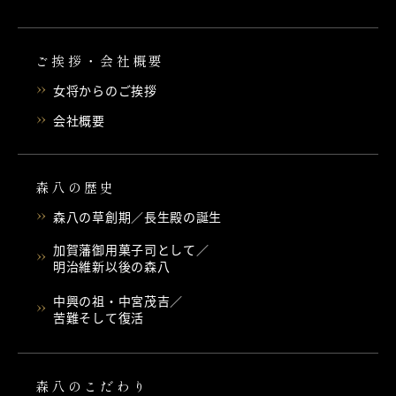
ご挨拶・会社概要
女将からのご挨拶
会社概要
森八の歴史
森八の草創期／長生殿の誕生
加賀藩御用菓子司として／
明治維新以後の森八
中興の祖・中宮茂吉／
苦難そして復活
森八のこだわり