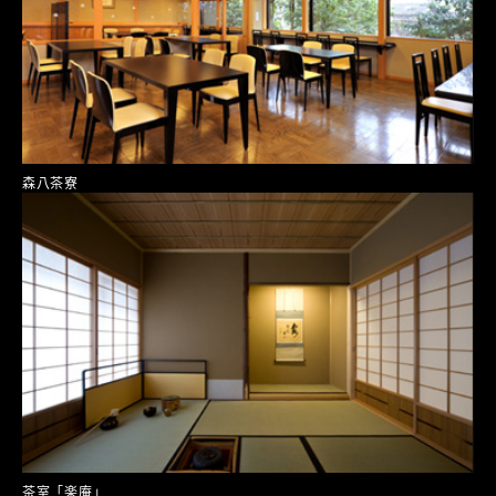
森八茶寮
茶室「楽庵」