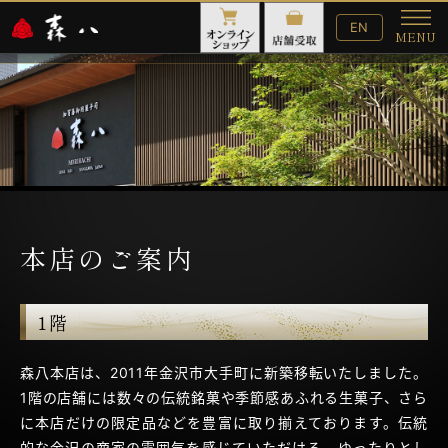
English
EN
MENU
Website
メ
ニ
ュ
ー
本店のご案内
1階
森八本店は、2011年金沢市大手町に新築移転いたしました。
1階の店舗には数々の伝統銘菓や季節感あふれる生菓子、
さら
に本店だけの限定品などを豊富に取り揃えております。
伝統
的な金沢の商家の雰囲気を感じていただける、
ゆったりとし