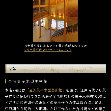
挾土秀平氏によるアート壁の広がる吹き抜け
>挾土秀平氏 Webサイトはこちら
2階
金沢菓子木型美術館
本店2階には
「金沢菓子木型美術館」
を設け、江戸時代より菓
子作りに使われてきた落雁や金花糖などの菓子木型約1000点
とさらに焼き印や渋紙などの菓子作りの道具数百点に加え、
江戸期から明治・大正期にかけて作られた九谷焼などの菓子