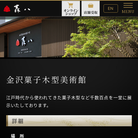
English
EN
MENU
Website
メ
ニ
ュ
ー
金沢菓子木型美術館
江戸時代から使われてきた菓子木型など千数百点を一堂に展
示いたしております。
詳細
場 所