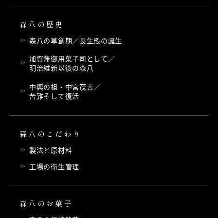
森八の歴史
森八の草創期／長生殿の誕生
加賀藩御用菓子司として／
明治維新以後の森八
中興の祖・中宮茂吉／
苦難そして復活
森八のこだわり
製法と原材料
工場の衛生管理
森八のお菓子