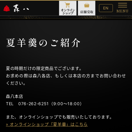
English
EN
MENU
Website
メ
ニ
ュ
ー
夏羊羹のご紹介
夏の時期だけの限定商品でございます。
お求めの際は森八各店、もしくは本店の方までお問い合わせ
ください。
森八本店
TEL 076-262-6251（9:00～18:00）
また、オンラインショップでも販売いたしております。
» オンラインショップ「夏羊羹」はこちら