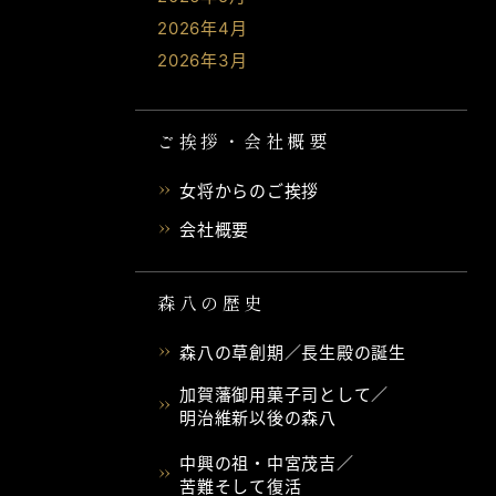
2026年4月
2026年3月
ご挨拶・会社概要
女将からのご挨拶
会社概要
森八の歴史
森八の草創期／長生殿の誕生
加賀藩御用菓子司として／
明治維新以後の森八
中興の祖・中宮茂吉／
苦難そして復活