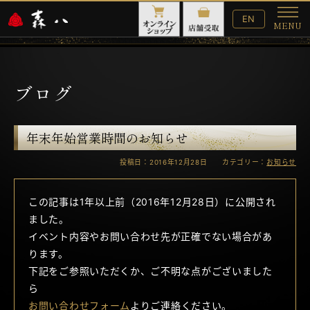
English
EN
MENU
Website
メ
ニ
ュ
ー
ブログ
年末年始営業時間のお知らせ
投稿日：2016年12月28日 カテゴリー：
お知らせ
この記事は1年以上前（2016年12月28日）に公開され
ました。
イベント内容やお問い合わせ先が正確でない場合があ
ります。
下記をご参照いただくか、ご不明な点がございました
ら
お問い合わせフォーム
よりご連絡ください。