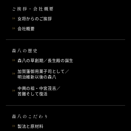
ご挨拶・会社概要
女将からのご挨拶
会社概要
森八の歴史
森八の草創期／長生殿の誕生
加賀藩御用菓子司として／
明治維新以後の森八
中興の祖・中宮茂吉／
苦難そして復活
森八のこだわり
製法と原材料