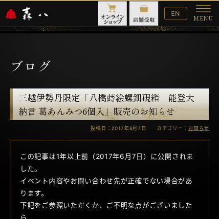
English
EN
MENU
Website
メ
ニ
ュ
ー
ブログ
三越伊勢丹限定「八橋蒔絵螺鈿硯箱 能登大
納言 葛あんみつ6個入」販売のお知らせ
投稿日：2017年6月7日 カテゴリー：
お知らせ
この記事は1年以上前（2017年6月7日）に公開されま
した。
イベント内容やお問い合わせ先が正確でない場合があ
ります。
下記をご参照いただくか、ご不明な点がございました
ら