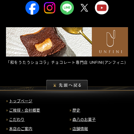
「和をうたうショコラ」チョコレート専門店
UNFINI
(アンフィニ)
トップページ
ご挨拶・会社概要
歴史
こだわり
森八のお菓子
本店のご案内
店舗情報