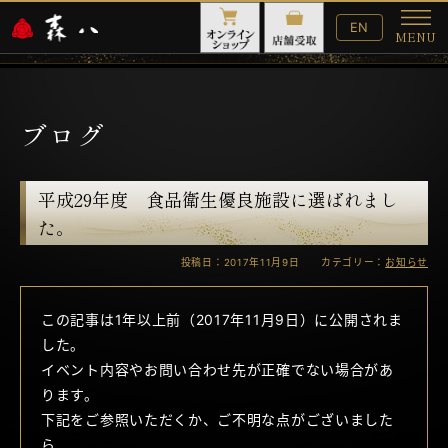
English
EN
MENU
Website
メ
ニ
ュ
ー
ブログ
平成29年度 食品衛生優良施設に選ばれまし
た。
投稿日：2017年11月9日 カテゴリー：
お知らせ
この記事は1年以上前（2017年11月9日）に公開されま
した。
イベント内容やお問い合わせ先が正確でない場合があ
ります。
下記をご参照いただくか、ご不明な点がございました
ら