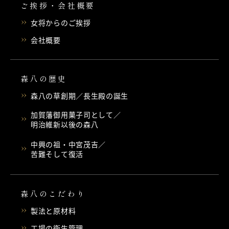
ご挨拶・会社概要
女将からのご挨拶
会社概要
森八の歴史
森八の草創期／長生殿の誕生
加賀藩御用菓子司として／
明治維新以後の森八
中興の祖・中宮茂吉／
苦難そして復活
森八のこだわり
製法と原材料
工場の衛生管理