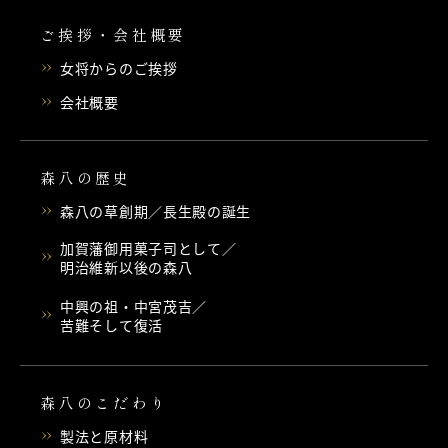
ご挨拶・会社概要
女将からのご挨拶
会社概要
森八の歴史
森八の草創期／長生殿の誕生
加賀藩御用菓子司として／
明治維新以後の森八
中興の祖・中宮茂吉／
苦難そして復活
森八のこだわり
製法と原材料