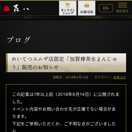
English
EN
MENU
Website
メ
ニ
ュ
ー
ブログ
めいてつエムザ店限定「加賀棒茶水まんじゅ
う」販売のお知らせ
投稿日：2018年6月14日 カテゴリー：
お知らせ
この記事は1年以上前（2018年6月14日）に公開されま
した。
イベント内容やお問い合わせ先が正確でない場合があ
ります。
下記をご参照いただくか、ご不明な点がございました
ら