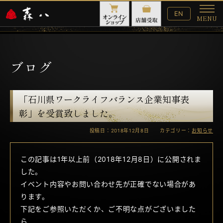
English
EN
MENU
Website
メ
ニ
ュ
ー
ブログ
「石川県ワークライフバランス企業知事表
彰」を受賞致しました。
投稿日：2018年12月8日 カテゴリー：
お知らせ
この記事は1年以上前（2018年12月8日）に公開されま
した。
イベント内容やお問い合わせ先が正確でない場合があ
ります。
下記をご参照いただくか、ご不明な点がございました
ら