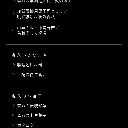
森八の草創期／長生殿の誕生
加賀藩御用菓子司として／
明治維新以後の森八
中興の祖・中宮茂吉／
苦難そして復活
森八のこだわり
製法と原材料
工場の衛生管理
森八のお菓子
森八の伝統銘菓
森八の上生菓子
カタログ