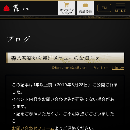
English
EN
MENU
Website
メ
ニ
ュ
ー
ブログ
森八茶寮から特別メニューのお知らせ
投稿日：2019年8月28日 カテゴリー：
お知らせ
この記事は1年以上前（2019年8月28日）に公開されま
した。
イベント内容やお問い合わせ先が正確でない場合があ
ります。
下記をご参照いただくか、ご不明な点がございました
ら
お問い合わせフォーム
よりご連絡ください。