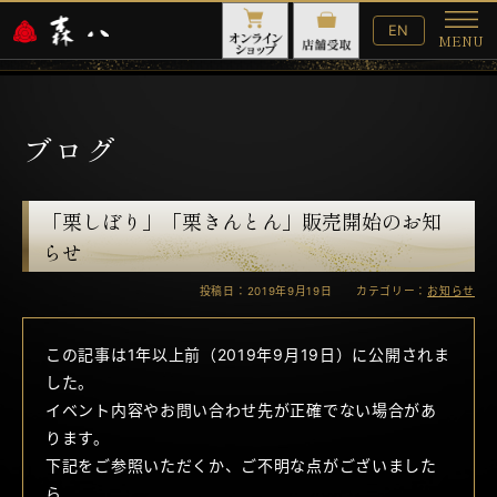
English
EN
MENU
Website
メ
ニ
ュ
ー
ブログ
「栗しぼり」「栗きんとん」販売開始のお知
らせ
投稿日：2019年9月19日 カテゴリー：
お知らせ
この記事は1年以上前（2019年9月19日）に公開されま
した。
イベント内容やお問い合わせ先が正確でない場合があ
ります。
下記をご参照いただくか、ご不明な点がございました
ら