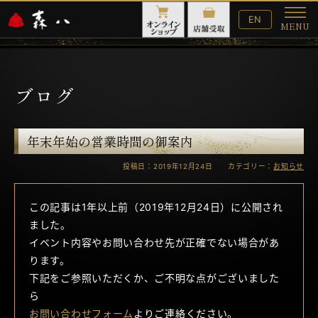
English
EN
MENU
Website
メ
ニ
ュ
ー
ブログ
年末年始の営業時間の御案内
投稿日：2019年12月24日 カテゴリー：
お知らせ
この記事は1年以上前（2019年12月24日）に公開され
ました。
イベント内容やお問い合わせ先が正確でない場合があ
ります。
下記をご参照いただくか、ご不明な点がございました
ら
お問い合わせフォーム
よりご連絡ください。