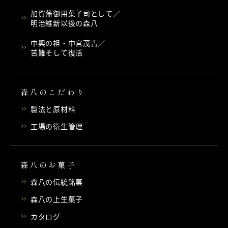
加賀藩御用菓子司として／
明治維新以後の森八
中興の祖・中宮茂吉／
苦難そして復活
森八のこだわり
製法と原材料
工場の衛生管理
森八のお菓子
森八の伝統銘菓
森八の上生菓子
カタログ