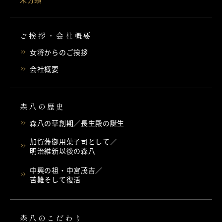
ご挨拶・会社概要
女将からのご挨拶
会社概要
森八の歴史
森八の草創期／長生殿の誕生
加賀藩御用菓子司として／
明治維新以後の森八
中興の祖・中宮茂吉／
苦難そして復活
森八のこだわり