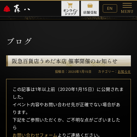
English
EN
MENU
Website
メ
ニ
ュ
ー
ブログ
阪急百貨店うめだ本店 催事開催のお知らせ
投稿日：2020年1月15日 カテゴリー：
お知らせ
この記事は1年以上前（2020年1月15日）に公開されま
した。
イベント内容やお問い合わせ先が正確でない場合があ
ります。
下記をご参照いただくか、ご不明な点がございました
ら
お問い合わせフォーム
よりご連絡ください。