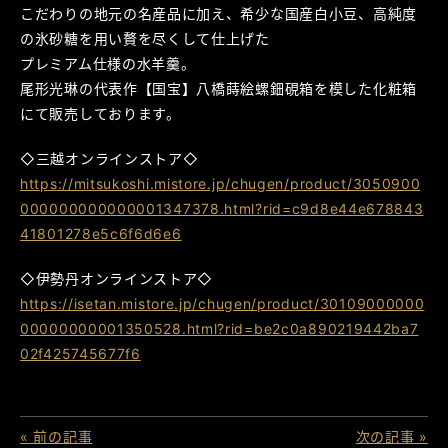
こだわりの地元の名産品に加え、希少な国産白小豆、高純度
の氷砂糖を用い贅を尽くして仕上げた
プレミアム仕様の水羊羹。
尾形光琳の代表作【国宝】八橋蒔絵螺鈿硯箱を模した化粧箱
にて販売しております。
◇三越オンラインストア◇
https://mitsukoshi.mistore.jp/chugen/product/3050900
000000000000001347378.html?rid=c9d8e44e678843
41801278e5c6f6d6e6
◇伊勢丹オンラインストア◇
https://isetan.mistore.jp/chugen/product/30109000000
00000000001350528.html?rid=be2c0a890219442ba7
02f425745677f6
« 前の記事
次の記事 »