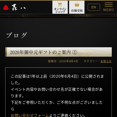
English
EN
MENU
Website
メ
ニ
ュ
ー
ブログ
2020年御中元ギフトのご案内 ①
投稿日：2020年6月4日 カテゴリー：
お知らせ
この記事は1年以上前（2020年6月4日）に公開されま
した。
イベント内容やお問い合わせ先が正確でない場合があ
ります。
下記をご参照いただくか、ご不明な点がございました
ら
お問い合わせフォーム
よりご連絡ください。