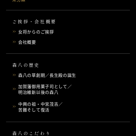
ご挨拶・会社概要
女将からのご挨拶
会社概要
森八の歴史
森八の草創期／長生殿の誕生
加賀藩御用菓子司として／
明治維新以後の森八
中興の祖・中宮茂吉／
苦難そして復活
森八のこだわり