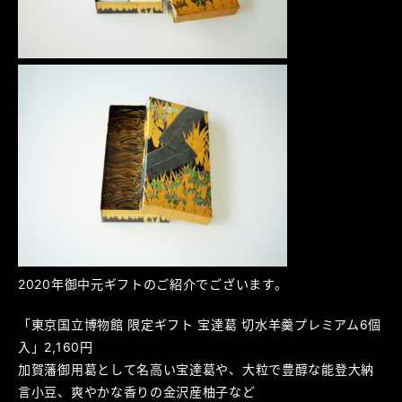
2020年御中元ギフトのご紹介でございます。
「東京国立博物館 限定ギフト 宝達葛 切水羊羹プレミアム6個
入」2,160円
加賀藩御用葛として名高い宝達葛や、大粒で豊醇な能登大納
言小豆、爽やかな香りの金沢産柚子など