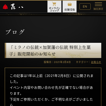
English
EN
MENU
Website
メ
ニ
ュ
ー
ブログ
「ミラノの伝統×加賀藩の伝統 特別上生菓
子」販売開始のお知らせ
投稿日：2021年2月8日 カテゴリー：
お知らせ
この記事は1年以上前（2021年2月8日）に公開されま
した。
イベント内容やお問い合わせ先が正確でない場合があ
ります。
下記をご参照いただくか、ご不明な点がございました
ら