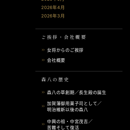
2026年4月
2026年3月
ご挨拶・会社概要
女将からのご挨拶
会社概要
森八の歴史
森八の草創期／長生殿の誕生
加賀藩御用菓子司として／
明治維新以後の森八
中興の祖・中宮茂吉／
苦難そして復活