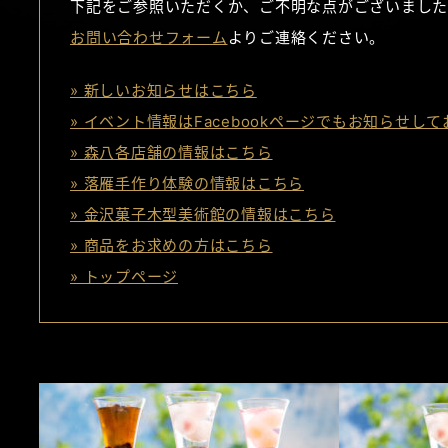
下記をご参照いただくか、ご不明な点がございました
お問い合わせフォーム
よりご連絡ください。
» 新しいお知らせはこちら
» イベント情報はFacebookページでもお知らせし
» 森八各店舗の情報はこちら
» 落雁手作り体験の情報はこちら
» 金沢菓子木型美術館の情報はこちら
» 商品をお求めの方はこちら
» トップページ