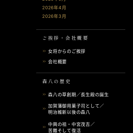
2026年4月
2026年3月
ご挨拶・会社概要
女将からのご挨拶
会社概要
森八の歴史
森八の草創期／長生殿の誕生
加賀藩御用菓子司として／
明治維新以後の森八
中興の祖・中宮茂吉／
苦難そして復活