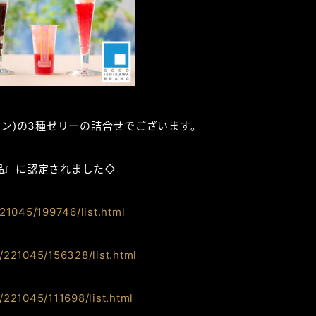
マン)の3種ゼリーの詰合せでございます。
品』に認定されました◇
21045/199746/list.html
/221045/156328/list.html
221045/111698/list.html