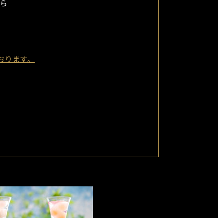
ら
ております。