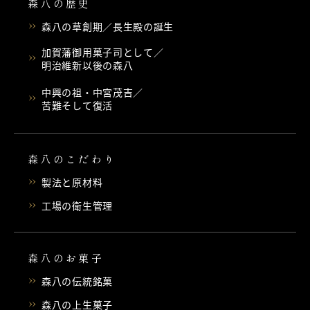
森八の歴史
森八の草創期／長生殿の誕生
加賀藩御用菓子司として／
明治維新以後の森八
中興の祖・中宮茂吉／
苦難そして復活
森八のこだわり
製法と原材料
工場の衛生管理
森八のお菓子
森八の伝統銘菓
森八の上生菓子