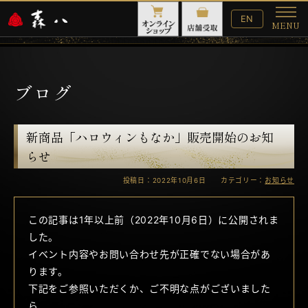
English
EN
MENU
Website
メ
ニ
ュ
ー
ブログ
新商品「ハロウィンもなか」販売開始のお知
らせ
投稿日：2022年10月6日 カテゴリー：
お知らせ
この記事は1年以上前（2022年10月6日）に公開されま
した。
イベント内容やお問い合わせ先が正確でない場合があ
ります。
下記をご参照いただくか、ご不明な点がございました
ら