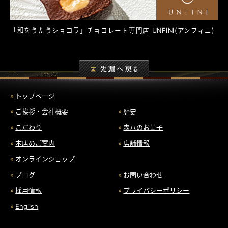
「和をうたうショコラ」チョコレート専門店
UNFINI
(アンフィニ)
トップページ
ご挨拶・会社概要
歴史
こだわり
森八のお菓子
本店のご案内
店舗情報
オンラインショップ
ブログ
お問い合わせ
採用情報
プライバシーポリシー
English