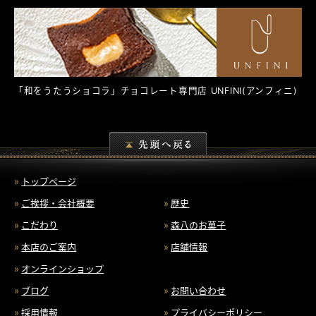
「和をうたうショコラ」チョコレート専門店
UNFINI
(アンフィニ)
トップページ
ご挨拶・会社概要
歴史
こだわり
森八のお菓子
本店のご案内
店舗情報
オンラインショップ
ブログ
お問い合わせ
採用情報
プライバシーポリシー