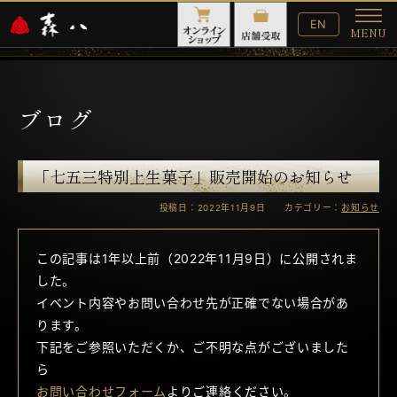
English
EN
MENU
Website
メ
ニ
ュ
ー
ブログ
「七五三特別上生菓子」販売開始のお知らせ
投稿日：2022年11月9日 カテゴリー：
お知らせ
この記事は1年以上前（2022年11月9日）に公開されま
した。
イベント内容やお問い合わせ先が正確でない場合があ
ります。
下記をご参照いただくか、ご不明な点がございました
ら
お問い合わせフォーム
よりご連絡ください。