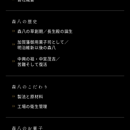
森八の歴史
森八の草創期／長生殿の誕生
加賀藩御用菓子司として／
明治維新以後の森八
中興の祖・中宮茂吉／
苦難そして復活
森八のこだわり
製法と原材料
工場の衛生管理
森八のお菓子