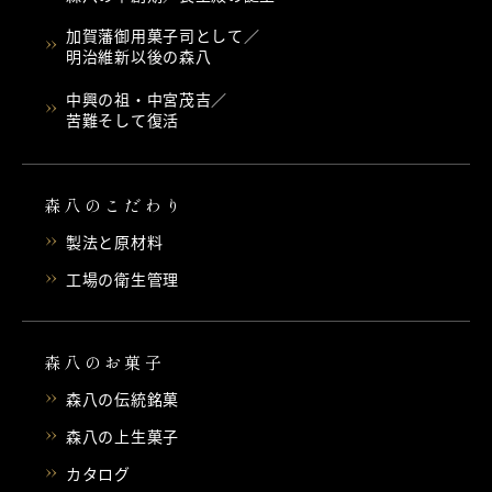
加賀藩御用菓子司として／
明治維新以後の森八
中興の祖・中宮茂吉／
苦難そして復活
森八のこだわり
製法と原材料
工場の衛生管理
森八のお菓子
森八の伝統銘菓
森八の上生菓子
カタログ