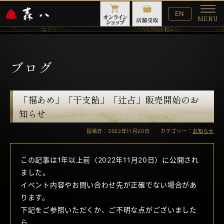
English
EN
MENU
Website
メ
ニ
ュ
ー
ブログ
「福あめ」「干支飴」「辻占」販売開始のお
知らせ
投稿日：2022年11月20日 カテゴリー：
お知らせ
この記事は1年以上前（2022年11月20日）に公開され
ました。
イベント内容やお問い合わせ先が正確でない場合があ
ります。
下記をご参照いただくか、ご不明な点がございました
ら