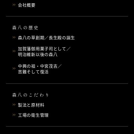
会社概要
森八の歴史
森八の草創期／長生殿の誕生
加賀藩御用菓子司として／
明治維新以後の森八
中興の祖・中宮茂吉／
苦難そして復活
森八のこだわり
製法と原材料
工場の衛生管理