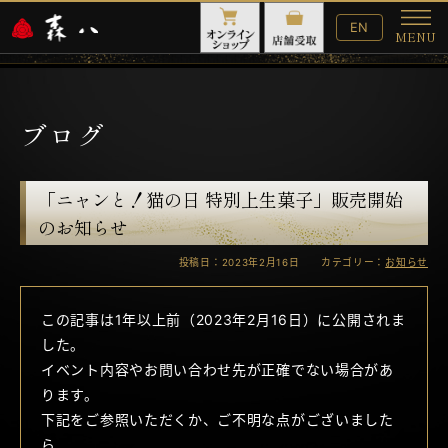
English
EN
MENU
Website
メ
ニ
ュ
ー
ブログ
「ニャンと！猫の日 特別上生菓子」販売開始
のお知らせ
投稿日：2023年2月16日 カテゴリー：
お知らせ
この記事は1年以上前（2023年2月16日）に公開されま
した。
イベント内容やお問い合わせ先が正確でない場合があ
ります。
下記をご参照いただくか、ご不明な点がございました
ら