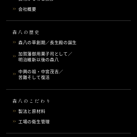
会社概要
森八の歴史
森八の草創期／長生殿の誕生
加賀藩御用菓子司として／
明治維新以後の森八
中興の祖・中宮茂吉／
苦難そして復活
森八のこだわり
製法と原材料
工場の衛生管理