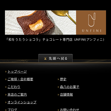
「和をうたうショコラ」チョコレート専門店
UNFINI
(アンフィニ)
トップページ
ご挨拶・会社概要
歴史
こだわり
森八のお菓子
本店のご案内
店舗情報
オンラインショップ
ブログ
お問い合わせ