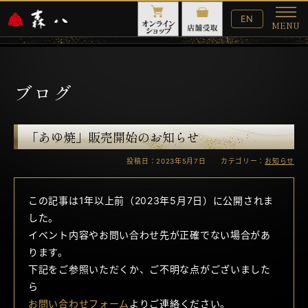
English
EN
MENU
Website
メ
ニ
ュ
ー
ブログ
「あゆ焼」販売開始のお知らせ
投稿日：2023年5月7日 カテゴリー：
お知らせ
この記事は1年以上前（2023年5月7日）に公開されま
した。
イベント内容やお問い合わせ先が正確でない場合があ
ります。
下記をご参照いただくか、ご不明な点がございました
ら
お問い合わせフォーム
よりご連絡ください。