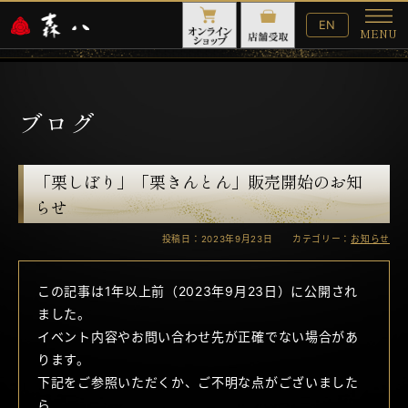
English
EN
MENU
Website
メ
ニ
ュ
ー
ブログ
「栗しぼり」「栗きんとん」販売開始のお知
らせ
投稿日：2023年9月23日 カテゴリー：
お知らせ
この記事は1年以上前（2023年9月23日）に公開され
ました。
イベント内容やお問い合わせ先が正確でない場合があ
ります。
下記をご参照いただくか、ご不明な点がございました
ら