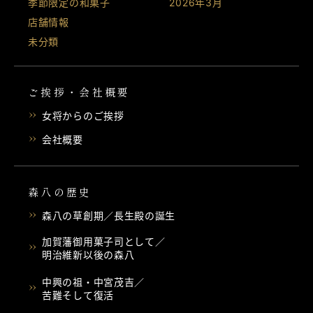
季節限定の和菓子
2026年3月
店舗情報
未分類
ご挨拶・会社概要
女将からのご挨拶
会社概要
森八の歴史
森八の草創期／長生殿の誕生
加賀藩御用菓子司として／
明治維新以後の森八
中興の祖・中宮茂吉／
苦難そして復活