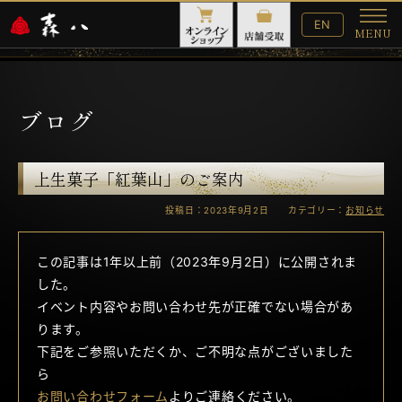
English
EN
MENU
Website
メ
ニ
ュ
ー
ブログ
上生菓子「紅葉山」のご案内
投稿日：2023年9月2日 カテゴリー：
お知らせ
この記事は1年以上前（2023年9月2日）に公開されま
した。
イベント内容やお問い合わせ先が正確でない場合があ
ります。
下記をご参照いただくか、ご不明な点がございました
ら
お問い合わせフォーム
よりご連絡ください。