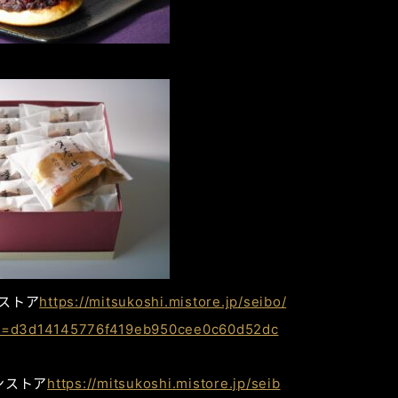
ンストア
https://mitsukoshi.mistore.jp/seibo/
d=d3d14145776f419eb950cee0c60d52dc
ンストア
https://mitsukoshi.mistore.jp/seib