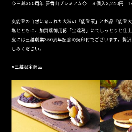
◇三越350周年 夢香山プレミアム◇ ８個入3,240円 14
奥能登の自然に育まれた大粒の「能登栗」と銘品「能登
塩とともに、加賀藩御用葛「宝達葛」にてしっとりと仕
皮には三越創業350周年記念の焼印付でございます。贅
しみください。
※三越限定商品