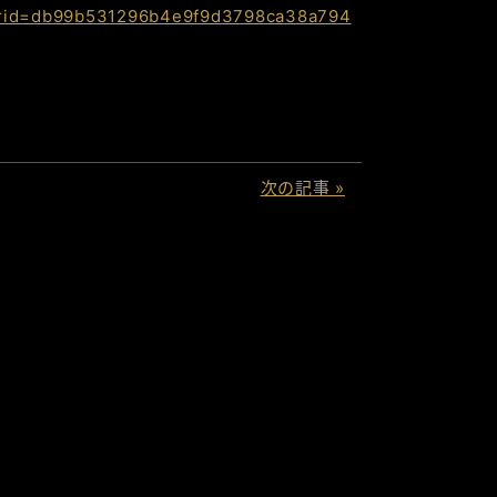
?rid=db99b531296b4e9f9d3798ca38a794
次の記事 »