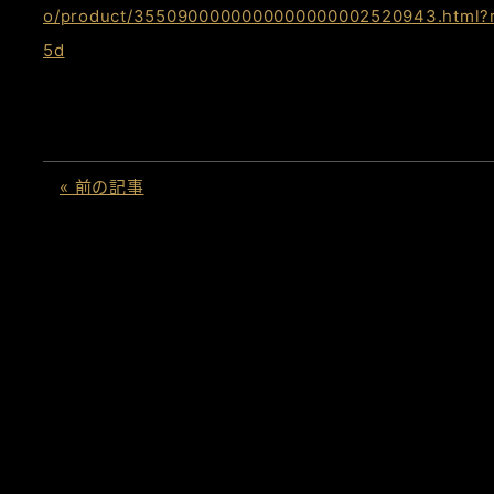
o/product/3550900000000000000002520943.html
5d
« 前の記事