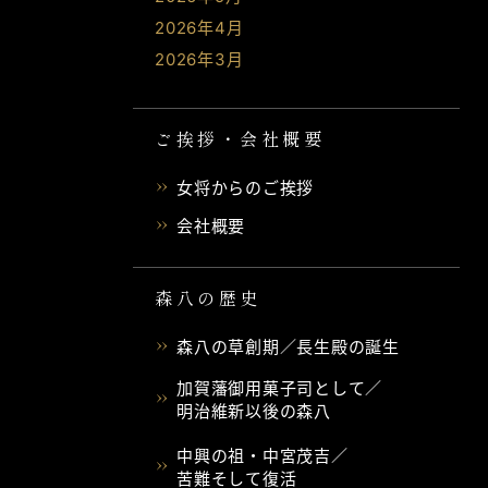
2026年4月
2026年3月
ご挨拶・会社概要
女将からのご挨拶
会社概要
森八の歴史
森八の草創期／長生殿の誕生
加賀藩御用菓子司として／
明治維新以後の森八
中興の祖・中宮茂吉／
苦難そして復活