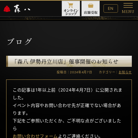
English
EN
MENU
Website
メ
ニ
ュ
ー
ブログ
「森八 伊勢丹立川店」催事開催のお知らせ
投稿日：2024年4月7日 カテゴリー：
お知らせ
この記事は1年以上前（2024年4月7日）に公開されま
した。
イベント内容やお問い合わせ先が正確でない場合があ
ります。
下記をご参照いただくか、ご不明な点がございました
ら
お問い合わせフォーム
よりご連絡ください。