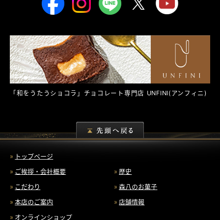
「和をうたうショコラ」チョコレート専門店
UNFINI
(アンフィニ)
トップページ
ご挨拶・会社概要
歴史
こだわり
森八のお菓子
本店のご案内
店舗情報
オンラインショップ