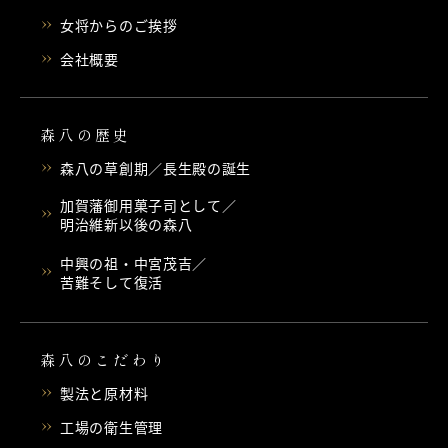
女将からのご挨拶
会社概要
森八の歴史
森八の草創期／長生殿の誕生
加賀藩御用菓子司として／
明治維新以後の森八
中興の祖・中宮茂吉／
苦難そして復活
森八のこだわり
製法と原材料
工場の衛生管理