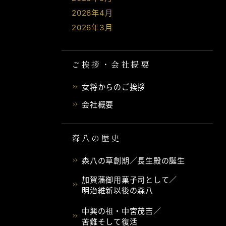
2026年4月
2026年3月
ご挨拶・会社概要
女将からのご挨拶
会社概要
森八の歴史
森八の草創期／長生殿の誕生
加賀藩御用菓子司として／
明治維新以後の森八
中興の祖・中宮茂吉／
苦難そして復活