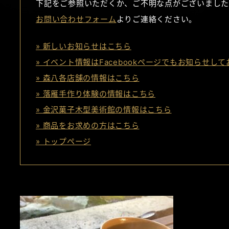
下記をご参照いただくか、ご不明な点がございました
お問い合わせフォーム
よりご連絡ください。
» 新しいお知らせはこちら
» イベント情報はFacebookページでもお知らせし
» 森八各店舗の情報はこちら
» 落雁手作り体験の情報はこちら
» 金沢菓子木型美術館の情報はこちら
» 商品をお求めの方はこちら
» トップページ