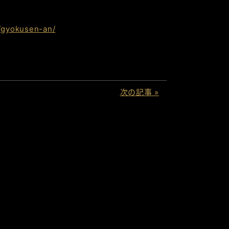
u/gyokusen-an/
次の記事 »