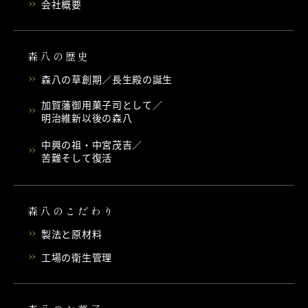
会社概要
森八の歴史
森八の草創期／長生殿の誕生
加賀藩御用菓子司として／
明治維新以後の森八
中興の祖・中宮茂吉／
苦難そして復活
森八のこだわり
製法と原材料
工場の衛生管理