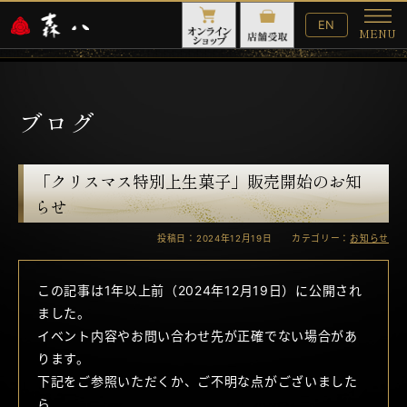
English
EN
MENU
Website
メ
ニ
ュ
ー
ブログ
「クリスマス特別上生菓子」販売開始のお知
らせ
投稿日：2024年12月19日 カテゴリー：
お知らせ
この記事は1年以上前（2024年12月19日）に公開され
ました。
イベント内容やお問い合わせ先が正確でない場合があ
ります。
下記をご参照いただくか、ご不明な点がございました
ら