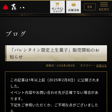
English
EN
MENU
Website
メ
ニ
ュ
ー
ブログ
「バレンタイン限定上生菓子」販売開始のお
知らせ
投稿日：2025年2月8日 カテゴリー：
お知らせ
この記事は1年以上前（2025年2月8日）に公開されま
した。
イベント内容やお問い合わせ先が正確でない場合があ
ります。
下記をご参照いただくか、ご不明な点がございました
ら