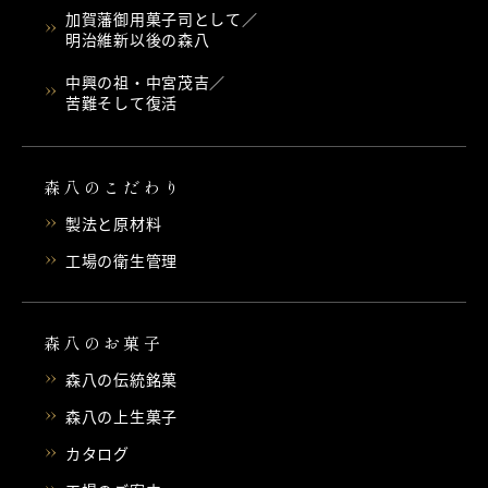
加賀藩御用菓子司として／
明治維新以後の森八
中興の祖・中宮茂吉／
苦難そして復活
森八のこだわり
製法と原材料
工場の衛生管理
森八のお菓子
森八の伝統銘菓
森八の上生菓子
カタログ