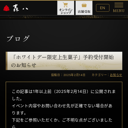
English
EN
MENU
Website
メ
ニ
ュ
ー
ブログ
「ホワイトデー限定上生菓子」予約受付開始
のお知らせ
投稿日：2025年2月14日 カテゴリー：
お知らせ
この記事は1年以上前（2025年2月14日）に公開されま
した。
イベント内容やお問い合わせ先が正確でない場合があ
ります。
下記をご参照いただくか、ご不明な点がございました
ら