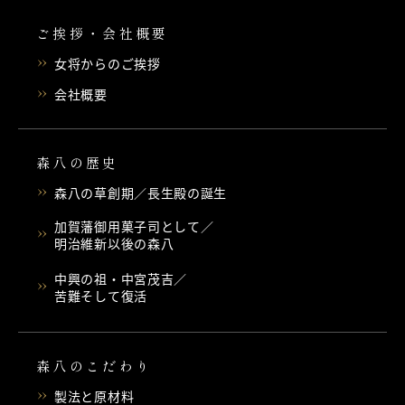
ご挨拶・会社概要
女将からのご挨拶
会社概要
森八の歴史
森八の草創期／長生殿の誕生
加賀藩御用菓子司として／
明治維新以後の森八
中興の祖・中宮茂吉／
苦難そして復活
森八のこだわり
製法と原材料