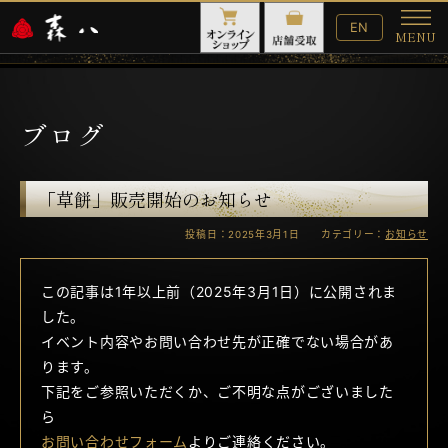
English
EN
MENU
Website
メ
ニ
ュ
ー
ブログ
「草餅」販売開始のお知らせ
投稿日：2025年3月1日 カテゴリー：
お知らせ
この記事は1年以上前（2025年3月1日）に公開されま
した。
イベント内容やお問い合わせ先が正確でない場合があ
ります。
下記をご参照いただくか、ご不明な点がございました
ら
お問い合わせフォーム
よりご連絡ください。