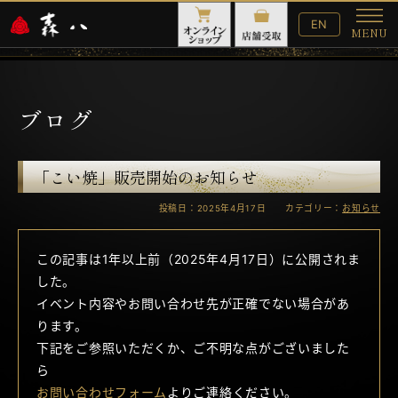
English
EN
MENU
Website
メ
ニ
ュ
ー
ブログ
「こい焼」販売開始のお知らせ
投稿日：2025年4月17日 カテゴリー：
お知らせ
この記事は1年以上前（2025年4月17日）に公開されま
した。
イベント内容やお問い合わせ先が正確でない場合があ
ります。
下記をご参照いただくか、ご不明な点がございました
ら
お問い合わせフォーム
よりご連絡ください。