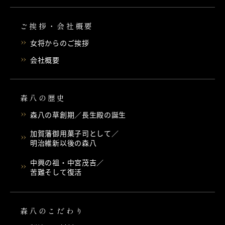
ご挨拶・会社概要
女将からのご挨拶
会社概要
森八の歴史
森八の草創期／長生殿の誕生
加賀藩御用菓子司として／
明治維新以後の森八
中興の祖・中宮茂吉／
苦難そして復活
森八のこだわり