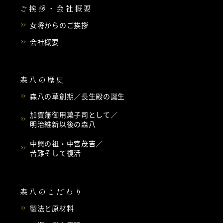
ご挨拶・会社概要
女将からのご挨拶
会社概要
森八の歴史
森八の草創期／長生殿の誕生
加賀藩御用菓子司として／
明治維新以後の森八
中興の祖・中宮茂吉／
苦難そして復活
森八のこだわり
製法と原材料