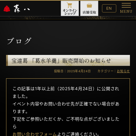
English
EN
MENU
Website
メ
ニ
ュ
ー
ブログ
宝達葛 「葛水羊羹」販売開始のお知らせ
投稿日：2025年4月24日 カテゴリー：
お知らせ
この記事は1年以上前（2025年4月24日）に公開され
ました。
イベント内容やお問い合わせ先が正確でない場合があ
ります。
下記をご参照いただくか、ご不明な点がございました
ら
お問い合わせフォーム
よりご連絡ください。