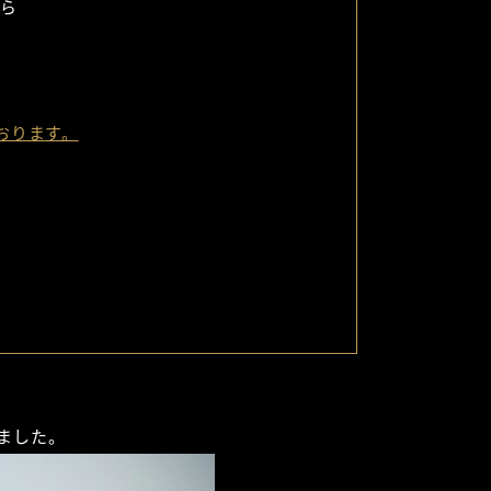
ら
ております。
ました。