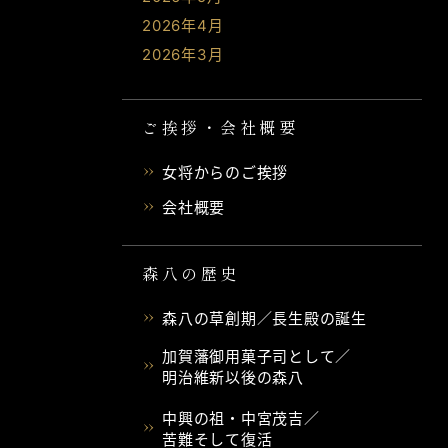
2026年4月
2026年3月
ご挨拶・会社概要
女将からのご挨拶
会社概要
森八の歴史
森八の草創期／長生殿の誕生
加賀藩御用菓子司として／
明治維新以後の森八
中興の祖・中宮茂吉／
苦難そして復活