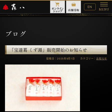
English
EN
MENU
Website
メ
ニ
ュ
ー
ブログ
「宝達葛 くず湯」販売開始のお知らせ
投稿日：2025年9月1日 カテゴリー：
お知らせ