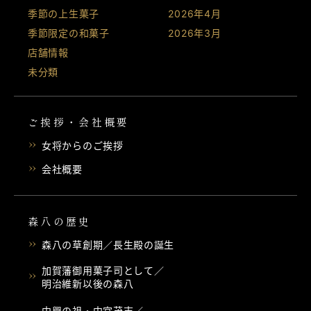
季節の上生菓子
2026年4月
季節限定の和菓子
2026年3月
店舗情報
未分類
ご挨拶・会社概要
女将からのご挨拶
会社概要
森八の歴史
森八の草創期／長生殿の誕生
加賀藩御用菓子司として／
明治維新以後の森八
中興の祖・中宮茂吉／