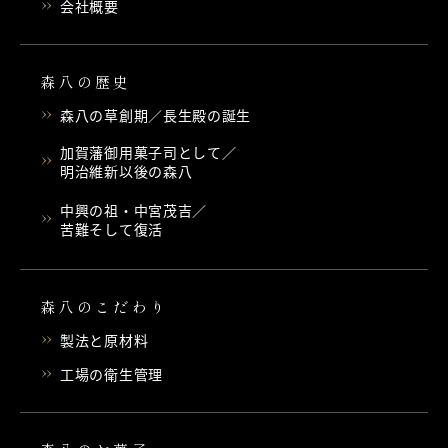
会社概要
森八の歴史
森八の草創期／長生殿の誕生
加賀藩御用菓子司として／
明治維新以後の森八
中興の祖・中宮茂吉／
苦難そして復活
森八のこだわり
製法と原材料
工場の衛生管理