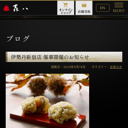
English
EN
MENU
Website
メ
ニ
ュ
ー
ブログ
伊勢丹新宿店 催事開催のお知らせ
投稿日：2025年9月19日 カテゴリー：
お知らせ