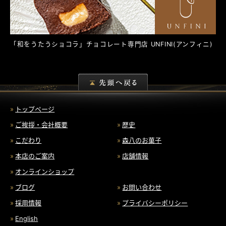
「和をうたうショコラ」チョコレート専門店
UNFINI
(アンフィニ)
トップページ
ご挨拶・会社概要
歴史
こだわり
森八のお菓子
本店のご案内
店舗情報
オンラインショップ
ブログ
お問い合わせ
採用情報
プライバシーポリシー
English