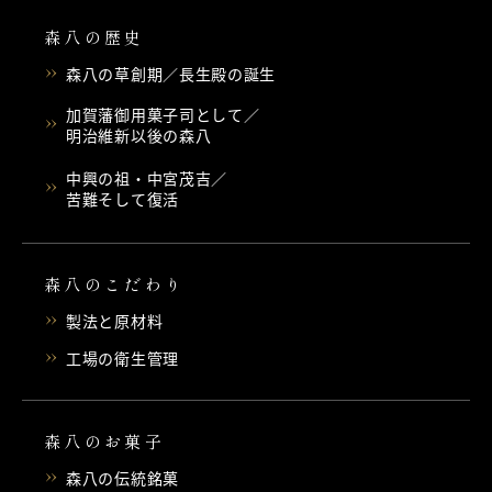
森八の歴史
森八の草創期／長生殿の誕生
加賀藩御用菓子司として／
明治維新以後の森八
中興の祖・中宮茂吉／
苦難そして復活
森八のこだわり
製法と原材料
工場の衛生管理
森八のお菓子
森八の伝統銘菓