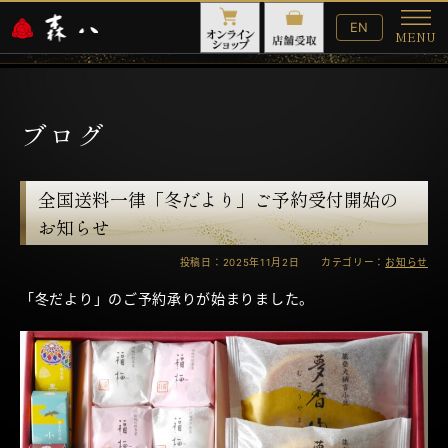
English
EN
MENU
Website
メ
ニ
ュ
ー
ブログ
全国送料一律「冬だより」ご予約受付開始の
お知らせ
投稿日：2025年11月2日 カテゴリー：
お知らせ
「冬だより」のご予約承りが始まりました。