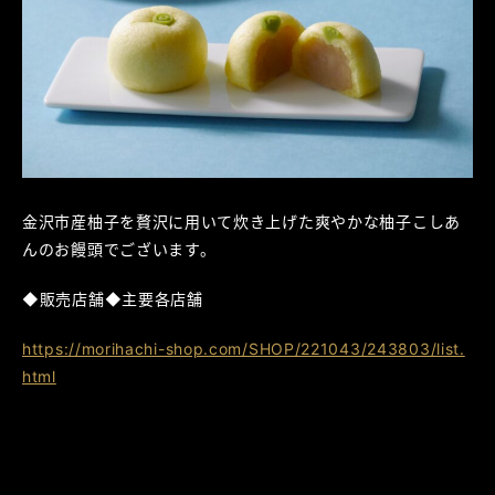
金沢市産柚子を贅沢に用いて炊き上げた爽やかな柚子こしあ
んのお饅頭でございます。
◆販売店舗◆主要各店舗
https://morihachi-shop.com/SHOP/221043/243803/list.
html