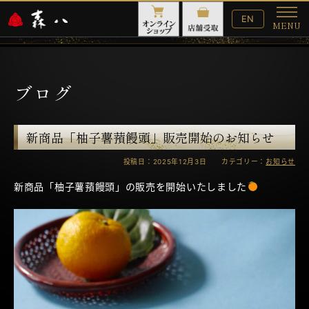
English
EN
MENU
Website
メ
ニ
ュ
ー
ブログ
新商品「柚子薯蕷饅頭」販売開始のお知らせ
投稿日：2025年12月3日 カテゴリー：
お知らせ
新商品「柚子薯蕷饅頭」の販売を開始いたしました