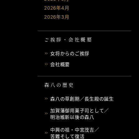
2026年4月
2026年3月
ご挨拶・会社概要
女将からのご挨拶
会社概要
森八の歴史
森八の草創期／長生殿の誕生
加賀藩御用菓子司として／
明治維新以後の森八
中興の祖・中宮茂吉／
苦難そして復活