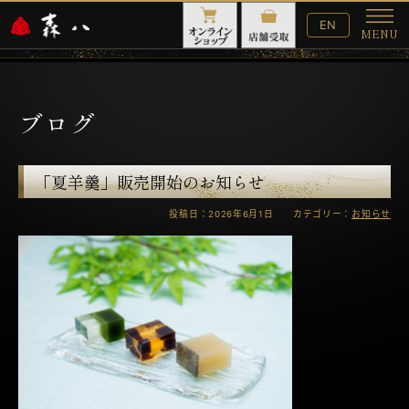
English
EN
MENU
Website
メ
ニ
ュ
ー
ブログ
「夏羊羹」販売開始のお知らせ
投稿日：2026年6月1日 カテゴリー：
お知らせ