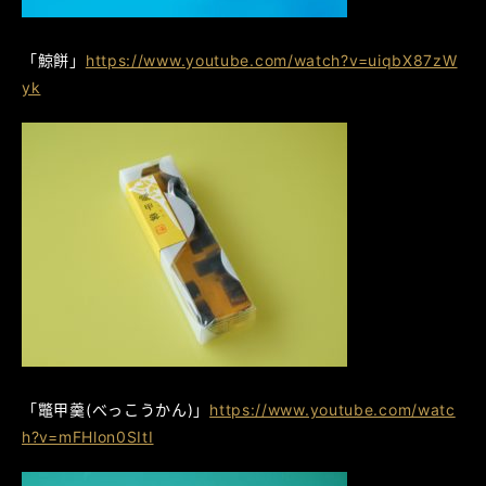
「鯨餅」
https://www.youtube.com/watch?v=uiqbX87zW
yk
「鼈甲羹(べっこうかん)」
https://www.youtube.com/watc
h?v=mFHlon0SItI