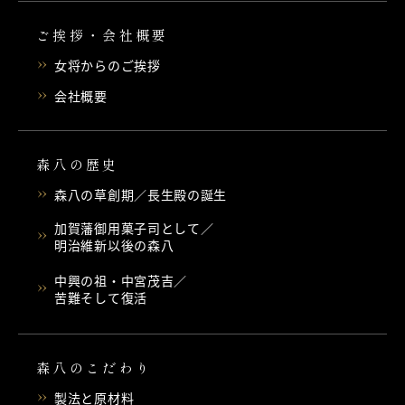
ご挨拶・会社概要
女将からのご挨拶
会社概要
森八の歴史
森八の草創期／長生殿の誕生
加賀藩御用菓子司として／
明治維新以後の森八
中興の祖・中宮茂吉／
苦難そして復活
森八のこだわり
製法と原材料