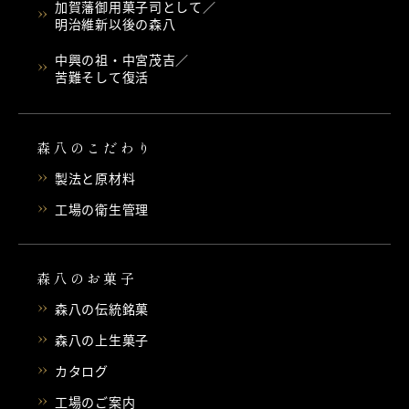
加賀藩御用菓子司として／
明治維新以後の森八
中興の祖・中宮茂吉／
苦難そして復活
森八のこだわり
製法と原材料
工場の衛生管理
森八のお菓子
森八の伝統銘菓
森八の上生菓子
カタログ
工場のご案内