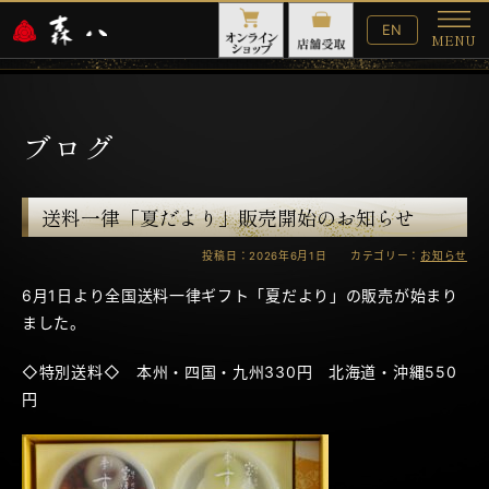
English
EN
MENU
Website
メ
ニ
ュ
ー
ブログ
送料一律「夏だより」販売開始のお知らせ
投稿日：2026年6月1日 カテゴリー：
お知らせ
6月1日より全国送料一律ギフト「夏だより」の販売が始まり
ました。
◇特別送料◇ 本州・四国・九州330円 北海道・沖縄550
円