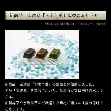
新商品 宝達葛「切水羊羹」販売のお知らせ
投稿日：2018年4月23日 カテゴリー：
お知らせ
新商品 宝達葛「切水羊羹」の販売を開始致しました。
名品「宝達葛」を贅沢に用いた、なめらかな口解けの水よう
かん。
加賀棒茶や宇治抹茶など厳選した素材が織りなす夏の涼味で
ございます。