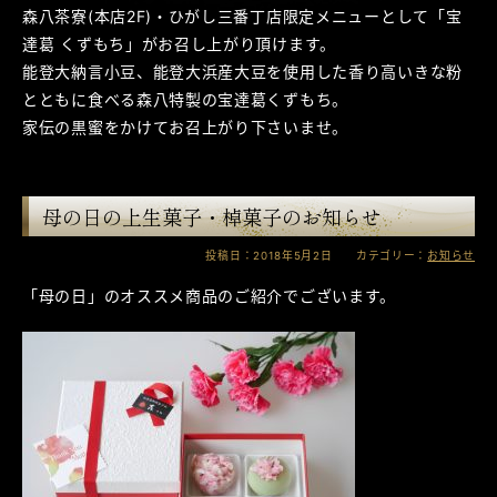
森八茶寮(本店2F)・ひがし三番丁店限定メニューとして「宝
達葛 くずもち」がお召し上がり頂けます。
能登大納言小豆、能登大浜産大豆を使用した香り高いきな粉
とともに食べる森八特製の宝達葛くずもち。
家伝の黒蜜をかけてお召上がり下さいませ。
母の日の上生菓子・棹菓子のお知らせ
投稿日：2018年5月2日 カテゴリー：
お知らせ
「母の日」のオススメ商品のご紹介でございます。