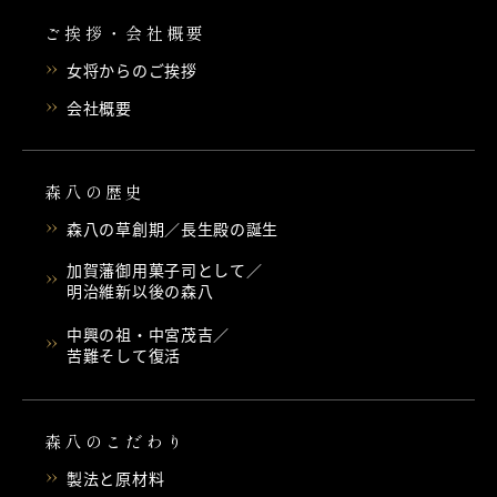
ご挨拶・会社概要
女将からのご挨拶
会社概要
森八の歴史
森八の草創期／長生殿の誕生
加賀藩御用菓子司として／
明治維新以後の森八
中興の祖・中宮茂吉／
苦難そして復活
森八のこだわり
製法と原材料