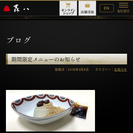
English
EN
MENU
Website
メ
ニ
ュ
ー
ブログ
期間限定メニューのお知らせ
投稿日：2018年5月8日 カテゴリー：
お知らせ