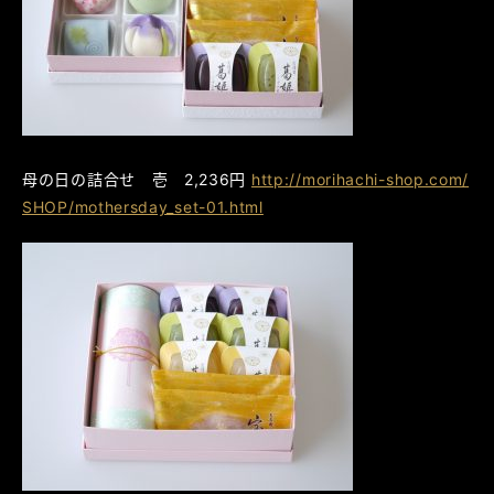
母の日の詰合せ 壱 2,236円
http://morihachi-shop.com/
SHOP/mothersday_set-01.html