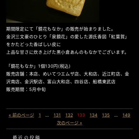
期間限定にて「鏡花もなか」の販売が始まりました。
金沢三文豪のひとり「泉鏡花」の愛した源氏香図「紅葉賀」
をかたどった香ばしい皮に
上品な甘さに炊き上げた黒小倉あんのもなかでございます。
「鏡花もなか」1個130円(税込)
販売店舗：本店、めいてつエムザ店、大和店、近江町店、金
沢南店、金沢駅店、富山大和店、四谷店、船橋東武店
販売期間：5月中旬
« 前のページ
1
…
131
132
133
134
135
…
149
次のページ »
最近の投稿