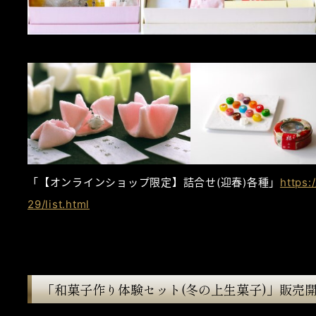
「【オンラインショップ限定】詰合せ(迎春)各種」
https
29/list.html
「和菓子作り体験セット(冬の上生菓子)」販売