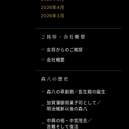
2026年4月
2026年3月
ご挨拶・会社概要
女将からのご挨拶
会社概要
森八の歴史
森八の草創期／長生殿の誕生
加賀藩御用菓子司として／
明治維新以後の森八
中興の祖・中宮茂吉／
苦難そして復活