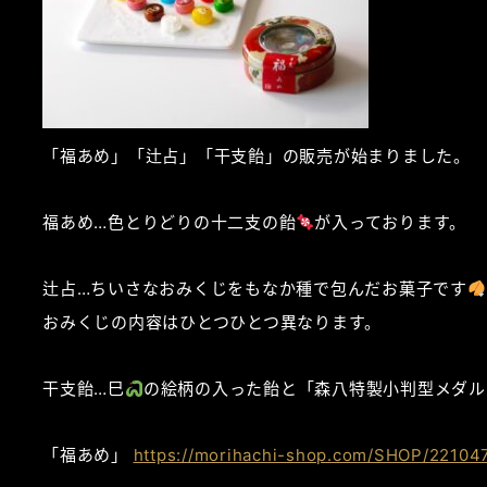
「福あめ」「辻占」「干支飴」の販売が始まりました。
福あめ…色とりどりの十二支の飴
が入っております。
辻占…ちいさなおみくじをもなか種で包んだお菓子です
おみくじの内容はひとつひとつ異なります。
干支飴…巳
の絵柄の入った飴と「森八特製小判型メダル
「福あめ」
https://morihachi-shop.com/SHOP/221047