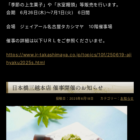
「季節の上生菓子」や「氷室饅頭」等販売を行います。
会期 6月26日(木)～7月1日(火) 6日間
会場 ジェイアール名古屋タカシマヤ 10階催事場
催事の詳細は以下ＵＲＬをご参照くださいませ。
https://www.jr-takashimaya.co.jp/topics/10f/250619-aji
hyaku2025s.html
日本橋三越本店 催事開催のお知らせ
投稿日：2025年6月18日 カテゴリー：
お知らせ