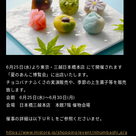
6月25日(水)より東京・三越日本橋本店 にて開催されます
「夏のあんこ博覧会」に出店いたします。
チョコバナナふくさの実演販売や、季節の上生菓子等を販売
致します。
会期 6月25日(水)～6月30日(月)
会場 日本橋三越本店 本館7階 催物会場
催事の詳細は以下ＵＲＬをご参照くださいませ。
https://www.mistore.jp/shopping/event/nihombashi_e/a