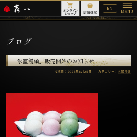
English
EN
MENU
Website
メ
ニ
ュ
ー
ブログ
「氷室饅頭」販売開始のお知らせ
投稿日：2025年6月25日 カテゴリー：
お知らせ