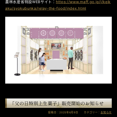
農林水産省特設WEBサイト：
https://www.maff.go.jp/j/keik
aku/syokubunka/relay-the-food/index.html
「父の日特別上生菓子」販売開始のお知らせ
投稿日：2025年6月9日 カテゴリー：
お知らせ