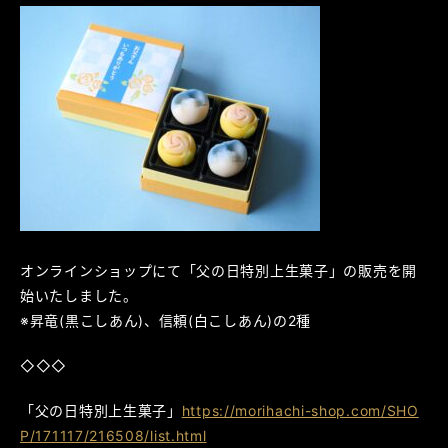
オンラインショップにて「父の日特別上生菓子」の販売を開
始いたしました。
※昇竜(黒こしあん)、信頼(白こしあん)の2種
◇◇◇
「父の日特別上生菓子」
https://morihachi-shop.com/SHO
P/171117/216508/list.html