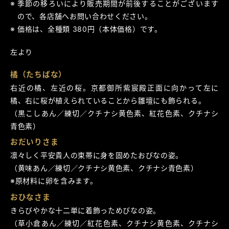
季節の移ろいにより販売期間が前後することがございます
ので、各店舗へお問い合わせください。
価格は、全種類 380円（本体価格）です。
左より
橘（たちばな）
右近の橘、左近の桜。京都御所紫宸殿正面に向かって左に
橘、右に桜が植えられていることから雛壇にも飾られる。
（黒こしあん／練切／クチナシ黄色素、紅花色素、クチナシ
青色素）
おだいりさま
凛々しく平安貴人の束帯に身を固めたおびなの姿。
（黄味あん／練切／クチナシ黄色素、クチナシ青色素）
※原材料に卵を含みます。
おひなさま
きらびやかな十二単に着飾っためびなの姿。
（草小倉あん／練切／紅花色素、クチナシ黄色素、クチナシ