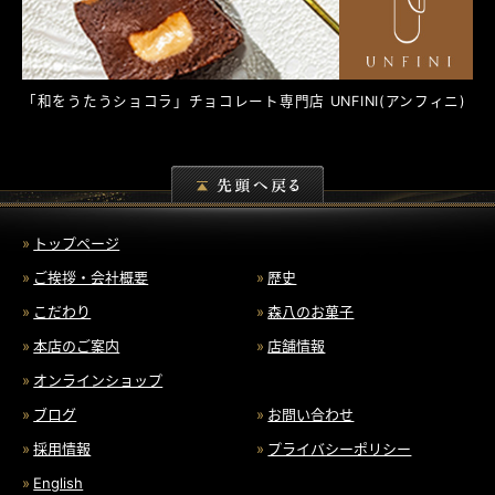
「和をうたうショコラ」チョコレート専門店
UNFINI
(アンフィニ)
トップページ
ご挨拶・会社概要
歴史
こだわり
森八のお菓子
本店のご案内
店舗情報
オンラインショップ
ブログ
お問い合わせ
採用情報
プライバシーポリシー
English