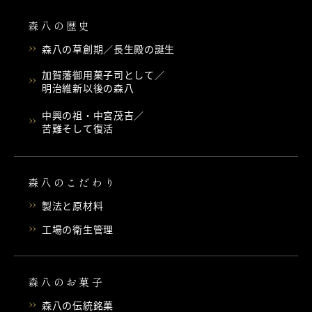
森八の歴史
森八の草創期／長生殿の誕生
加賀藩御用菓子司として／
明治維新以後の森八
中興の祖・中宮茂吉／
苦難そして復活
森八のこだわり
製法と原材料
工場の衛生管理
森八のお菓子
森八の伝統銘菓