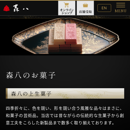
English
EN
MENU
Website
メ
ニ
ュ
ー
森八のお菓子
森八の上生菓子
四季折々に、色を競い、形を競い合う風雅な品々はまさに、
和菓子の芸術品。当店では昔ながらの伝統的な生菓子から創
意工夫をこらした新製品まで数多く取り揃えております。