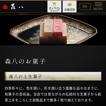
English
EN
MENU
Website
メ
ニ
ュ
ー
森八のお菓子
森八の上生菓子
四季折々に、色を競い、形を競い合う風雅な品々はまさに、
和菓子の芸術品。当店では昔ながらの伝統的な生菓子から創
意工夫をこらした新製品まで数多く取り揃えております。