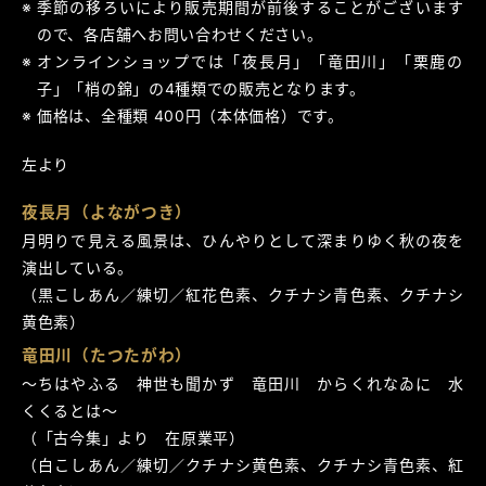
季節の移ろいにより販売期間が前後することがございます
ので、各店舗へお問い合わせください。
オンラインショップでは「夜長月」「竜田川」「栗鹿の
子」「梢の錦」の4種類での販売となります。
価格は、全種類 400円（本体価格）です。
左より
夜長月（よながつき）
月明りで見える風景は、ひんやりとして深まりゆく秋の夜を
演出している。
（黒こしあん／練切／紅花色素、クチナシ青色素、クチナシ
黄色素）
竜田川（たつたがわ）
～ちはやふる 神世も聞かず 竜田川 からくれなゐに 水
くくるとは～
（「古今集」より 在原業平）
（白こしあん／練切／クチナシ黄色素、クチナシ青色素、紅