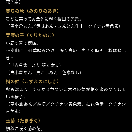
花色素）
実りの秋（みのりのあき）
豊かに実って黄金色に輝く稲田の光景。
（黒小倉あん／黄味あん・きんとん仕上／クチナシ黄色素）
栗鹿の子（くりかのこ）
小鹿の背の模様。
～奥山に 紅葉踏みわけ 鳴く鹿の 声きく時ぞ 秋は悲し
き～
（「古今集」より 猿丸太夫）
（白小倉あん／黒こしあん／色素なし）
梢の錦（こずえのにしき）
秋も深まり、すっかり色づいた木々の葉が梢を染めつくして
いる様子。
（草小倉あん／練切／クチナシ黄色素、紅花色素、クチナシ
青色素）
玉菊（たまぎく）
初秋に咲く菊の花。