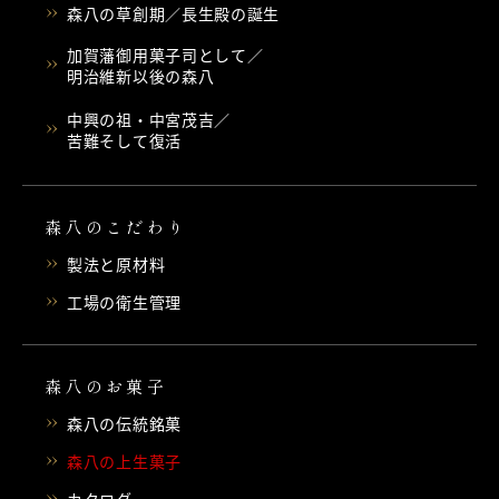
森八の草創期／長生殿の誕生
加賀藩御用菓子司として／
明治維新以後の森八
中興の祖・中宮茂吉／
苦難そして復活
森八のこだわり
製法と原材料
工場の衛生管理
森八のお菓子
森八の伝統銘菓
森八の上生菓子