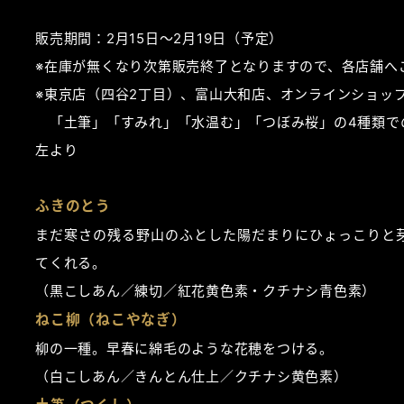
販売期間：2月15日～2月19日（予定）
※在庫が無くなり次第販売終了となりますので、各店舗へ
※東京店（四谷2丁目）、富山大和店、オンラインショッ
「土筆」「すみれ」「水温む」「つぼみ桜」の4種類で
左より
ふきのとう
まだ寒さの残る野山のふとした陽だまりにひょっこりと
てくれる。
（黒こしあん／練切／紅花黄色素・クチナシ青色素）
ねこ柳（ねこやなぎ）
柳の一種。早春に綿毛のような花穂をつける。
（白こしあん／きんとん仕上／クチナシ黄色素）