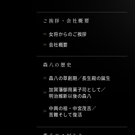
ご挨拶・会社概要
女将からのご挨拶
会社概要
森八の歴史
森八の草創期／長生殿の誕生
加賀藩御用菓子司として／
明治維新以後の森八
中興の祖・中宮茂吉／
苦難そして復活