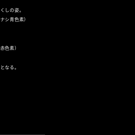
つくしの姿。
チナシ青色素）
花赤色素）
節となる。