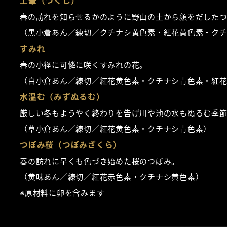
土筆（つくし）
春の訪れを知らせるかのように野山の土から顔をだした
（黒小倉あん／練切／クチナシ黄色素・紅花黄色素・ク
すみれ
春の小径に可憐に咲くすみれの花。
（白小倉あん／練切／紅花黄色素・クチナシ青色素・紅
水温む（みずぬるむ）
厳しい冬もようやく終わりを告げ川や池の水もぬるむ季
（草小倉あん／練切／紅花黄色素・クチナシ青色素）
つぼみ桜（つぼみざくら）
春の訪れに早くも色づき始めた桜のつぼみ。
（黄味あん／練切／紅花赤色素・クチナシ黄色素）
※原材料に卵を含みます