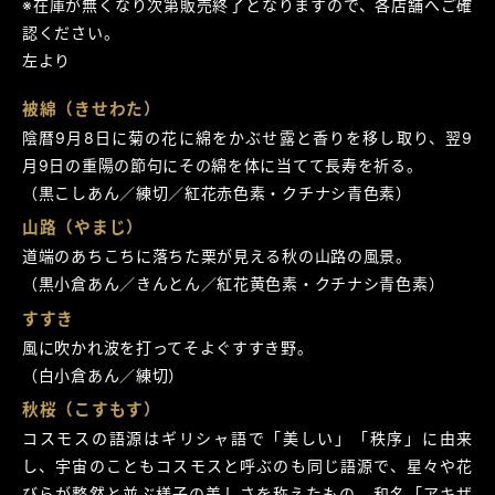
※在庫が無くなり次第販売終了となりますので、各店舗へご確
認ください。
左より
被綿（きせわた）
陰暦9月8日に菊の花に綿をかぶせ露と香りを移し取り、翌9
月9日の重陽の節句にその綿を体に当てて長寿を祈る。
（黒こしあん／練切／紅花赤色素・クチナシ青色素）
山路（やまじ）
道端のあちこちに落ちた栗が見える秋の山路の風景。
（黒小倉あん／きんとん／紅花黄色素・クチナシ青色素）
すすき
風に吹かれ波を打ってそよぐすすき野。
（白小倉あん／練切）
秋桜（こすもす）
コスモスの語源はギリシャ語で「美しい」「秩序」に由来
し、宇宙のこともコスモスと呼ぶのも同じ語源で、星々や花
びらが整然と並ぶ様子の美しさを称えたもの。和名「アキザ