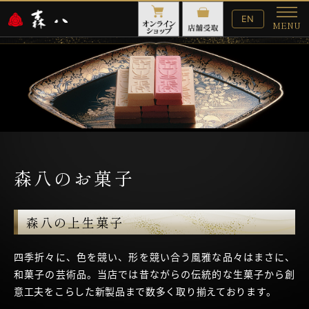
English
EN
MENU
Website
メ
ニ
ュ
ー
森八のお菓子
森八の上生菓子
四季折々に、色を競い、形を競い合う風雅な品々はまさに、
和菓子の芸術品。当店では昔ながらの伝統的な生菓子から創
意工夫をこらした新製品まで数多く取り揃えております。