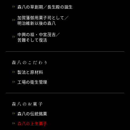
森八の草創期／長生殿の誕生
加賀藩御用菓子司として／
明治維新以後の森八
中興の祖・中宮茂吉／
苦難そして復活
森八のこだわり
製法と原材料
工場の衛生管理
森八のお菓子
森八の伝統銘菓
森八の上生菓子